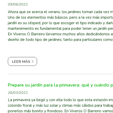
09/06/2021
Ahora que se acerca el verano, los jardines toman cada vez 
Uno de los elementos más básicos, pero a la vez más importa
jardín es su césped, por lo que escoger el tipo indicado y dar
mantenimiento es fundamental para poder tener un jardín per
En Viveros O Barreiro llevamos muchos años dedicándonos a
diseño de todo tipo de jardines, tanto para particulares com
por lo que sabemos la importancia que...
LEER MÁS
Prepare su jardín para la primavera: qué y cuándo p
26/03/2021
La primavera ya llegó y con ella todo lo que esta estación im
colorido floral y más luz solar y climas más cálidos para trabaj
ponerlos más bonito y frondoso. En Viveros O Barreiro vamos