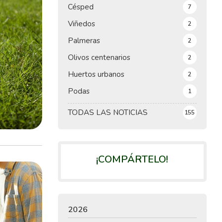
Césped
7
Viñedos
2
Palmeras
2
Olivos centenarios
2
Huertos urbanos
2
Podas
1
TODAS LAS NOTICIAS
155
¡COMPÁRTELO!
2026