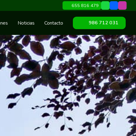
655 816 479
986 712 031
ines
Noticias
Contacto