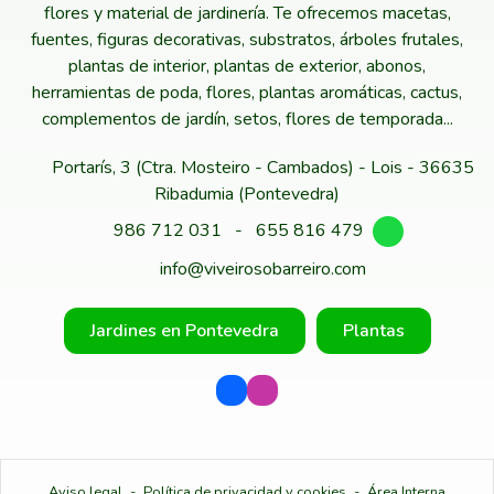
flores y material de jardinería. Te ofrecemos macetas,
fuentes, figuras decorativas, substratos, árboles frutales,
plantas de interior, plantas de exterior, abonos,
herramientas de poda, flores, plantas aromáticas, cactus,
complementos de jardín, setos, flores de temporada...
Portarís, 3 (Ctra. Mosteiro - Cambados) - Lois - 36635
Ribadumia (Pontevedra)
986 712 031
-
655 816 479
info@viveirosobarreiro.com
Jardines en Pontevedra
Plantas
Aviso legal
-
Política de privacidad y cookies
-
Área Interna