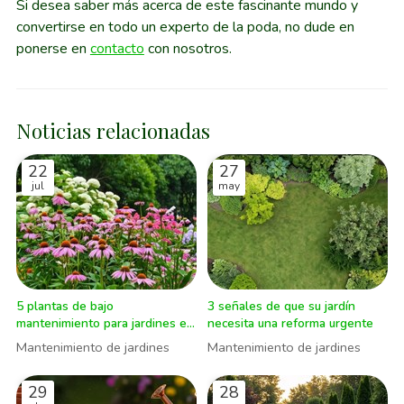
Si desea saber más acerca de este fascinante mundo y
convertirse en todo un experto de la poda, no dude en
ponerse en
contacto
con nosotros.
Noticias relacionadas
22
27
jul
may
5 plantas de bajo
3 señales de que su jardín
mantenimiento para jardines en
necesita una reforma urgente
verano
Mantenimiento de jardines
Mantenimiento de jardines
29
28