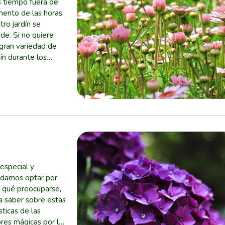
s tiempo fuera de
mento de las horas
tro jardín se
de. Si no quiere
 gran variedad de
ín durante los
 especial y
ndamos optar por
de qué preocuparse,
a saber sobre estas
sticas de las