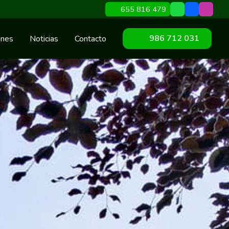
655 816 479
986 712 031
ines
Noticias
Contacto