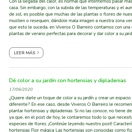
Con la llegada del calor, es normal que intentemos pasar má
casa. Sin embargo, con la subida de las temperaturas y el au
de sol, es posible que muchas de las plantas o flores de nues
mustien o resequen, dándole mala imagen a nuestra zona ver
que esto le suceda, en Viveros O Barreiro contamos con una
plantas de verano perfectas para decorar y dar color a su jard
meses más calurosos del año. Visite nues...
LEER MÁS
Dé color a su jardín con hortensias y dipladenias
17/06/2020
¿Quiere darle un toque de color a su jardín y crear un espacio
diferente? En ese caso, desde Viveros O Barreiro le recome
plantar hortensias y dipladenias. Si no las conoce, no tiene 
ya que, en el post de hoy, le contaremos todo lo que necesit
especies de flores. ¡Continúe leyendo nuestro post! Caracterí
hortensias Flor mágica Las hortensias son conocidas como flores mágicas por la