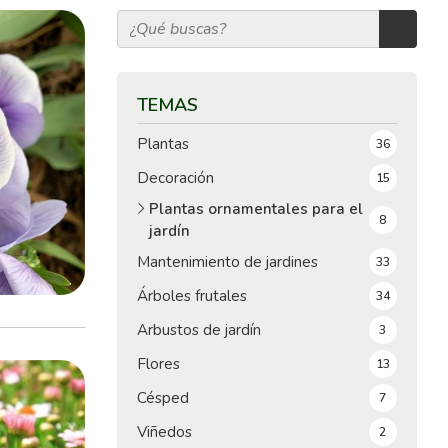
TEMAS
Plantas
36
Decoración
15
Plantas ornamentales para el
8
jardín
Mantenimiento de jardines
33
Árboles frutales
34
Arbustos de jardín
3
Flores
13
Césped
7
Viñedos
2