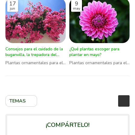
17
9
jun
may
Consejos para el cuidado de la
¿Qué plantas escoger para
buganvilla, la trepadora del
plantar en mayo?
verano
Plantas ornamentales para el
Plantas ornamentales para el
jardín
jardín
TEMAS
¡COMPÁRTELO!