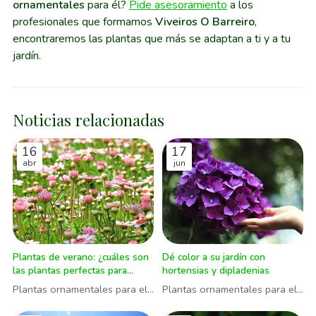
ornamentales
para él?
Pide asesoramiento
a los
profesionales que formamos
Viveiros O Barreiro
,
encontraremos las plantas que más se adaptan a ti y a tu
jardín.
Noticias relacionadas
16
17
abr
jun
Plantas de verano: ¿cuáles son
Dé color a su jardín con
las plantas perfectas para
hortensias y dipladenias
plantar en nuestro jardín?
Plantas ornamentales para el
Plantas ornamentales para el
jardín
jardín