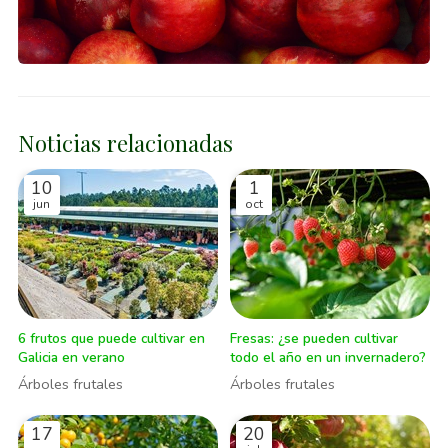
Noticias relacionadas
10
1
jun
oct
6 frutos que puede cultivar en
Fresas: ¿se pueden cultivar
Galicia en verano
todo el año en un invernadero?
Árboles frutales
Árboles frutales
17
20