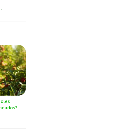
.
boles
andados?