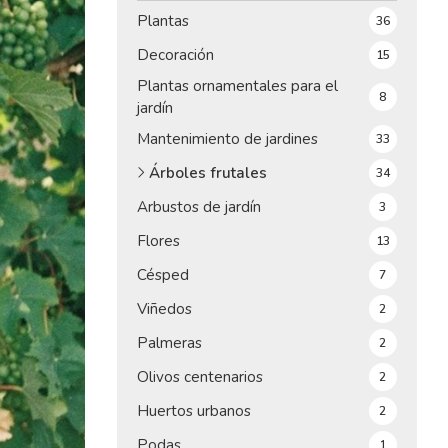
Plantas
36
Decoración
15
Plantas ornamentales para el
8
jardín
Mantenimiento de jardines
33
Árboles frutales
34
Arbustos de jardín
3
Flores
13
Césped
7
Viñedos
2
Palmeras
2
Olivos centenarios
2
Huertos urbanos
2
Podas
1