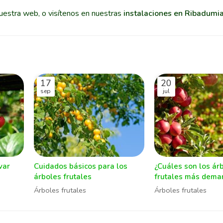
uestra web, o visítenos en nuestras
instalaciones en Ribadumia
17
20
sep
jul
var
Cuidados básicos para los
¿Cuáles son los ár
árboles frutales
frutales más dem
Árboles frutales
Árboles frutales