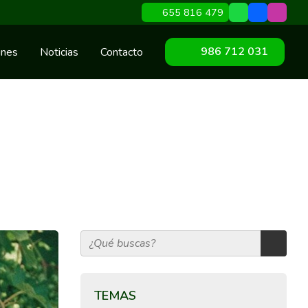
655 816 479
986 712 031
ines
Noticias
Contacto
TEMAS