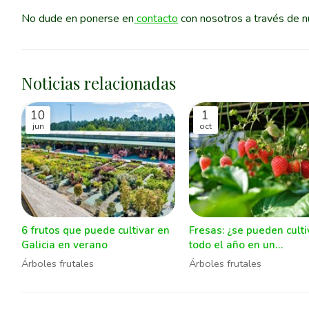
No dude en ponerse en
contacto
con nosotros a través de n
Noticias relacionadas
10
1
jun
oct
6 frutos que puede cultivar en
Fresas: ¿se pueden culti
Galicia en verano
todo el año en un
invernadero?
Árboles frutales
Árboles frutales