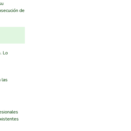
su
onsecución de
a
. Lo
 las
esionales
xistentes