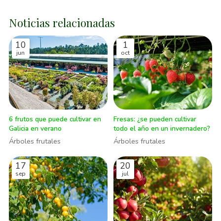
Noticias relacionadas
10
1
jun
oct
6 frutos que puede cultivar en
Fresas: ¿se pueden cultivar
Galicia en verano
todo el año en un invernadero?
Árboles frutales
Árboles frutales
17
20
sep
jul