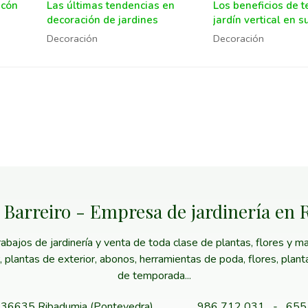
ncón
Las últimas tendencias en
Los beneficios de t
decoración de jardines
jardín vertical en s
negocio
Decoración
Decoración
 Barreiro - Empresa de jardinería en
ajos de jardinería y venta de toda clase de plantas, flores y mat
or, plantas de exterior, abonos, herramientas de poda, flores, plan
de temporada...
 - 36635 Ribadumia (Pontevedra)
986 712 031
-
655