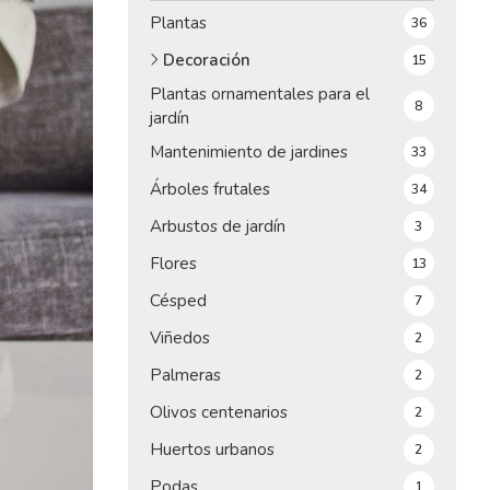
Plantas
36
Decoración
15
Plantas ornamentales para el
8
jardín
Mantenimiento de jardines
33
Árboles frutales
34
Arbustos de jardín
3
Flores
13
Césped
7
Viñedos
2
Palmeras
2
Olivos centenarios
2
Huertos urbanos
2
Podas
1