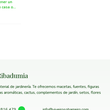
ener un
u casa o
 Ribadumia
erial de jardinería. Te ofrecemos macetas, fuentes, figuras
tas aromáticas, cactus, complementos de jardín, setos, flores
 816 479
info@viveirosobarreiro.com