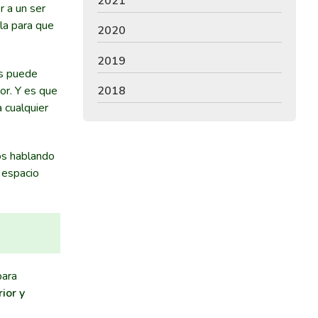
2021
r a un ser
la para que
2020
2019
es puede
or. Y es que
2018
 cualquier
mos hablando
n espacio
para
ior y