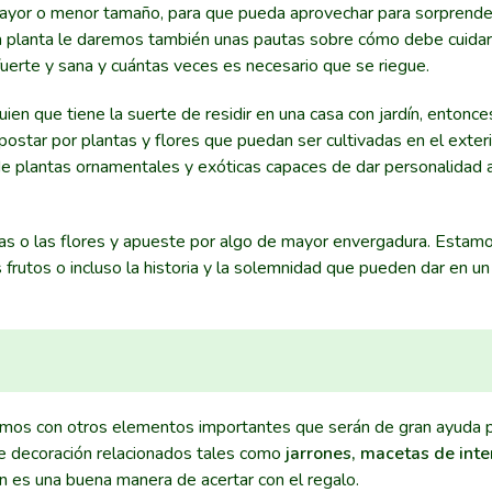
 mayor o menor tamaño, para que pueda aprovechar para sorprende
la planta le daremos también unas pautas sobre cómo debe cuidar
fuerte y sana y cuántas veces es necesario que se riegue.
ien que tiene la suerte de residir en una casa con jardín, entonc
ostar por plantas y flores que puedan ser cultivadas en el exteri
 plantas ornamentales y exóticas capaces de dar personalidad a
ntas o las flores y apueste por algo de mayor envergadura. Esta
frutos o incluso la historia y la solemnidad que pueden dar en u
mos con otros elementos importantes que serán de gran ayuda 
e decoración relacionados tales como
jarrones, macetas de inter
én es una buena manera de acertar con el regalo.