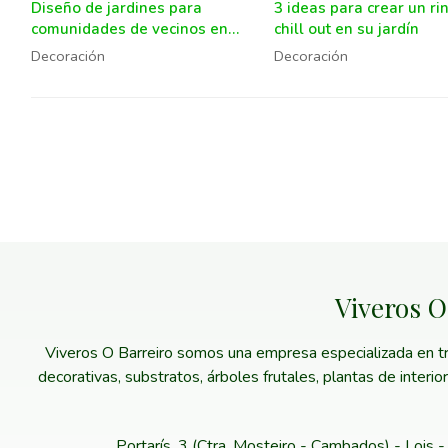
Diseño de jardines para
3 ideas para crear un ri
comunidades de vecinos en
chill out en su jardín
Ribadumia
Decoración
Decoración
Viveros O
Viveros O Barreiro somos una empresa especializada en trab
decorativas, substratos, árboles frutales, plantas de interi
Portarís, 3 (Ctra. Mosteiro - Cambados) - Lois