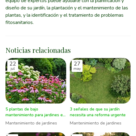
equipo de expertos puede ayudarle con la planificación y
diseño de su jardín, la plantación y el mantenimiento de las
plantas, y la identificación y el tratamiento de problemas
fitosanitarios.
Noticias relacionadas
22
27
jul
may
5 plantas de bajo
3 señales de que su jardín
mantenimiento para jardines en
necesita una reforma urgente
verano
Mantenimiento de jardines
Mantenimiento de jardines