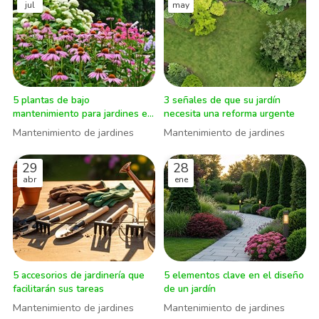
jul
may
5 plantas de bajo
3 señales de que su jardín
mantenimiento para jardines en
necesita una reforma urgente
verano
Mantenimiento de jardines
Mantenimiento de jardines
29
28
abr
ene
5 accesorios de jardinería que
5 elementos clave en el diseño
facilitarán sus tareas
de un jardín
Mantenimiento de jardines
Mantenimiento de jardines