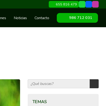
655 816 479
986 712 031
ines
Noticias
Contacto
TEMAS