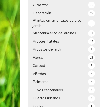
Plantas
36
Decoración
15
Plantas ornamentales para el
8
jardín
Mantenimiento de jardines
33
Árboles frutales
34
Arbustos de jardín
3
Flores
13
Césped
7
Viñedos
2
Palmeras
2
Olivos centenarios
2
Huertos urbanos
2
Podas
1