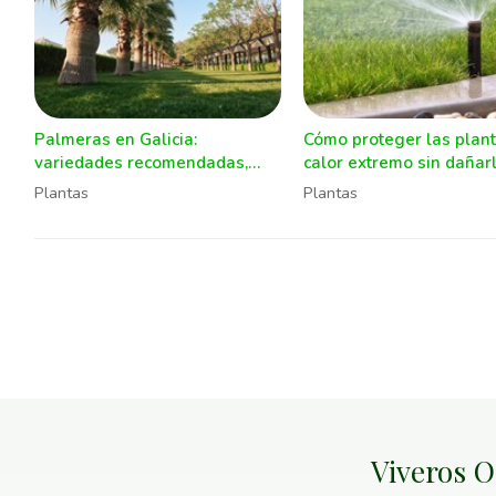
Palmeras en Galicia:
Cómo proteger las plant
variedades recomendadas,
calor extremo sin dañar
cuidados y errores a evitar
Plantas
Plantas
Viveros O