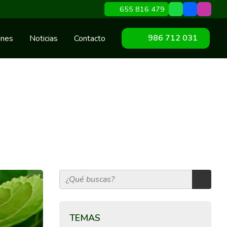
655 816 479
986 712 031
ines
Noticias
Contacto
TEMAS