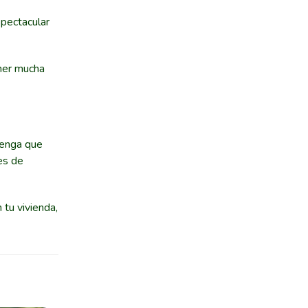
spectacular
ener mucha
tenga que
es de
 tu vivienda,