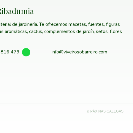
 Ribadumia
erial de jardinería. Te ofrecemos macetas, fuentes, figuras
tas aromáticas, cactus, complementos de jardín, setos, flores
 816 479
info@viveirosobarreiro.com
© PÁXINAS GALEGAS