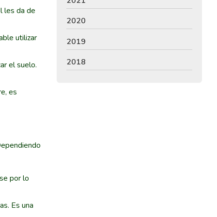
2021
l les da de
2020
ble utilizar
2019
2018
r el suelo.
re, es
. Dependiendo
se por lo
as. Es una