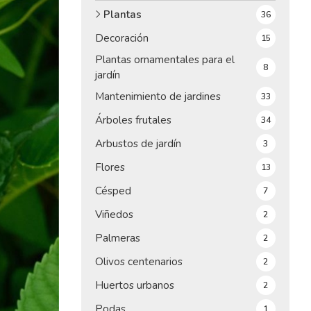
Plantas
36
Decoración
15
Plantas ornamentales para el
8
jardín
Mantenimiento de jardines
33
Árboles frutales
34
Arbustos de jardín
3
Flores
13
Césped
7
Viñedos
2
Palmeras
2
Olivos centenarios
2
Huertos urbanos
2
Podas
1