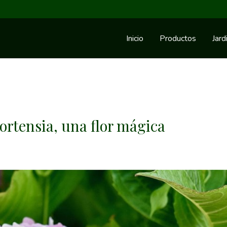
Inicio
Productos
Jard
hortensia, una flor mágica