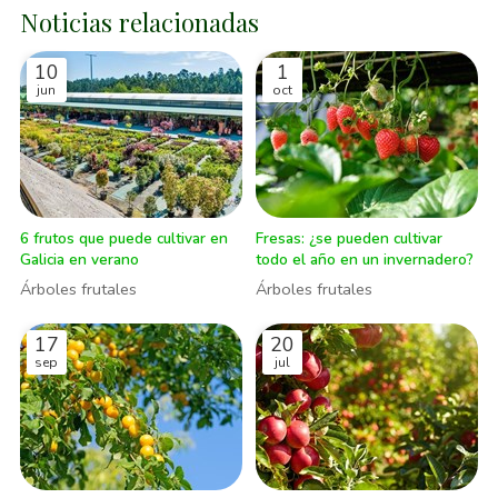
Noticias relacionadas
10
1
jun
oct
6 frutos que puede cultivar en
Fresas: ¿se pueden cultivar
Galicia en verano
todo el año en un invernadero?
Árboles frutales
Árboles frutales
17
20
sep
jul