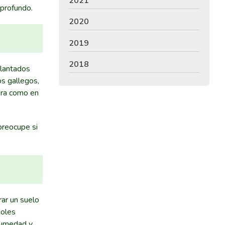
2021
 profundo.
2020
2019
2018
plantados
s gallegos,
vera como en
preocupe si
rar un suelo
boles
 humedad y