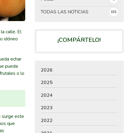
TODAS LAS NOTICIAS
155
a calle. El
to idóneo
¡COMPÁRTELO!
pueda echar
que pueda
2026
frutales o lo
2025
2024
2023
e surge este
2022
rnos que
las