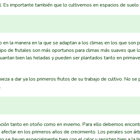
sol. Es importante también que lo cultivemos en espacios de suelo
to en la manera en la que se adaptan a los climas en los que son 
ipo de frutales son más oportunos para climas más suaves que lo
aguantan bien las heladas y pueden ser plantados tanto en prima
eza a dar ya los primeros frutos de su trabajo de cultivo. No se 
.
ación tanto en otoño como en invierno. Para ello debemos encont
 afectar en los primeros años de crecimiento. Los perales son ár
 no se llevan especialmente bien con el calor y resisten bien a la