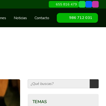
655 816 479
986 712 031
ines
Noticias
Contacto
TEMAS