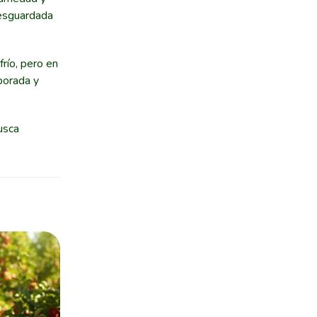
resguardada
río, pero en
porada y
usca