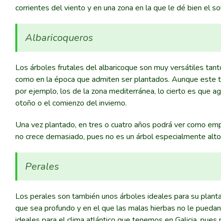
corrientes del viento y en una zona en la que le dé bien el 
Albaricoqueros
Los árboles frutales del albaricoque son muy versátiles tan
como en la época que admiten ser plantados. Aunque este t
por ejemplo, los de la zona mediterránea, lo cierto es que 
otoño o el comienzo del invierno.
Una vez plantado, en tres o cuatro años podrá ver como empi
no crece demasiado, pues no es un árbol especialmente alto
Perales
Los perales son también unos árboles ideales para su plant
que sea profundo y en el que las malas hierbas no le puedan
ideales para el clima atlántico que tenemos en Galicia, pues