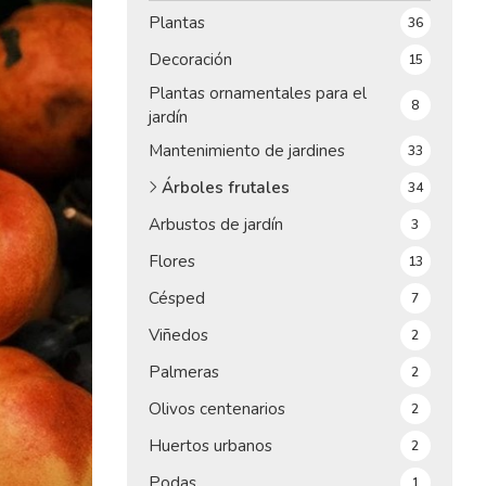
Plantas
36
Decoración
15
Plantas ornamentales para el
8
jardín
Mantenimiento de jardines
33
Árboles frutales
34
Arbustos de jardín
3
Flores
13
Césped
7
Viñedos
2
Palmeras
2
Olivos centenarios
2
Huertos urbanos
2
Podas
1