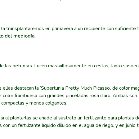
l, la transplantaremos en primavera a un recipiente con suficiente
cto del mediodía
.
de las
petunias
. Lucen maravillosamente en cestas, tanto suspe
e ellas destacan la ‘Supertunia Pretty Much Picasso’, de color m
de color frambuesa con grandes pinceladas rosa claro. Ambas son
ás compactas y menos colgantes.
si al plantarlas se añade al sustrato un fertilizante para plantas d
n un fertilizante líquido diluido en el agua de riego, y en junio 