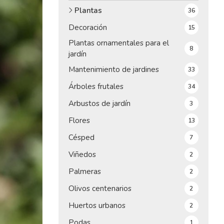
Plantas
36
Decoración
15
Plantas ornamentales para el
8
jardín
Mantenimiento de jardines
33
Árboles frutales
34
Arbustos de jardín
3
Flores
13
Césped
7
Viñedos
2
Palmeras
2
Olivos centenarios
2
Huertos urbanos
2
Podas
1