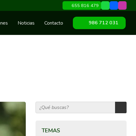
655 816 479
986 712 031
ines
Noticias
Contacto
TEMAS