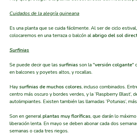
Cuidados de la alegría guineana
Es una planta que se cuida fácilmente. Al ser de ciclo estiva
colocaremos en una terraza o balcón al
abrigo del sol dire
Surfinias
Se puede decir que las
surfinias
son la "
versión colgante
" 
en balcones y poyetes altos, y rocallas.
Hay
surfinias de muchos colores
, incluso combinados. Entr
centro más oscuro y bordes verdes, y la ‘Raspberry Blast’, 
autolimpiantes. Existen también las llamadas ‘Potunias’, m
Son en general
plantas muy floríficas
, que darán lo máximo 
liberación lenta. En mayo se deben abonar cada dos semanas co
semanas o cada tres riegos.